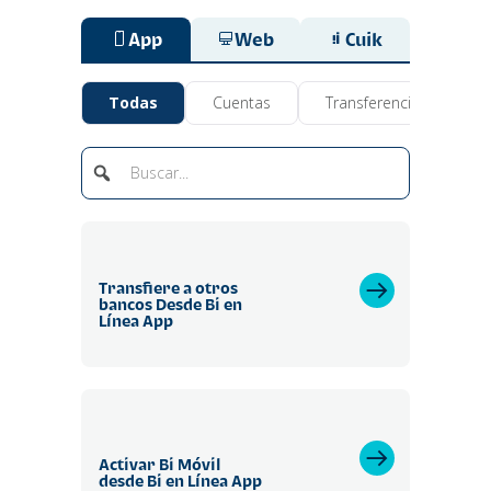
App
Web
Cuik
Todas
Cuentas
Transferencias
B
Transfiere a otros
bancos Desde Bi en
Línea App
Activar Bi Móvil
desde Bi en Línea App