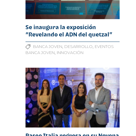
Se inaugura la exposición
“Revelando el ADN del quetzal”
,
,
BANCA JOVEN
DESARROLLO
EVENTOS
,
BANCA JOVEN
INNOVACIÓN
Paseo Italia regresa en su Novena