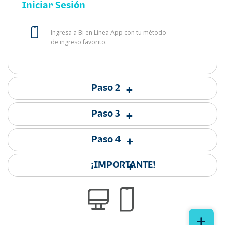
Iniciar Sesión
Ingresa a Bi en Línea App con tu método
de ingreso favorito.
Paso 2
+
Paso 3
+
Paso 4
+
¡IMPORTANTE!
+