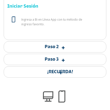
Iniciar Sesión
Ingresa a Bi en Línea App con tu método de
ingreso favorito.
Paso 2
+
Paso 3
+
¡RECUERDA!
+