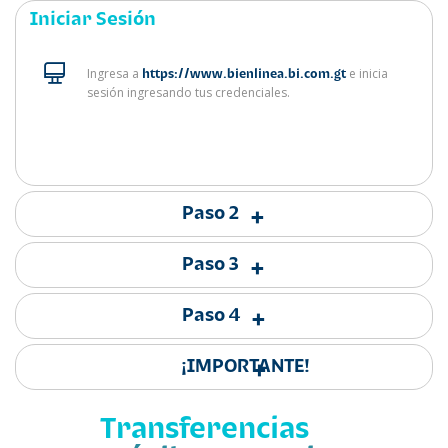
Iniciar Sesión
Ingresa a
e inicia
https://www.bienlinea.bi.com.gt
sesión ingresando tus credenciales.
Paso 2
+
Paso 3
+
Paso 4
+
¡IMPORTANTE!
+
Transferencias