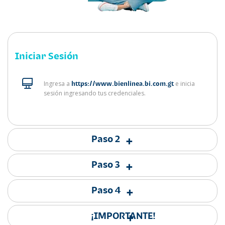
Iniciar Sesión
Ingresa a
e inicia
https://www.bienlinea.bi.com.gt
sesión ingresando tus credenciales.
Paso 2
+
Paso 3
+
Paso 4
+
¡IMPORTANTE!
+