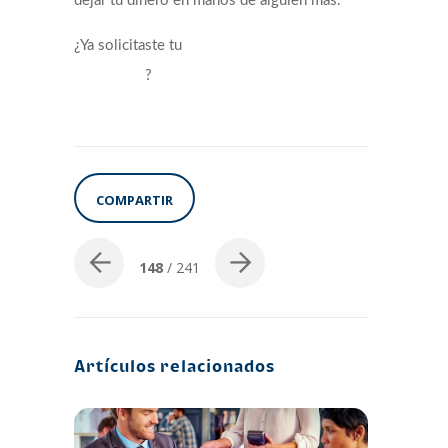
dejar tu dinero en manos de alguien más.
¿Ya solicitaste tu
tarjeta de crédito
?
empresarial
COMPARTIR
148
/ 241
Artículos relacionados